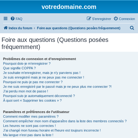
votredomaine.com
FAQ
S’enregistrer
Connexion
R
Index du forum
Foire aux questions (Questions posées fréquemment)
e
Foire aux questions (Questions posées
c
fréquemment)
h
e
Problèmes de connexion et d’enregistrement
Pourquoi dois-je m’enregistrer ?
r
Que signifie COPPA ?
c
Je souhaite m’enregistrer, mais je n’y parviens pas !
Je suis enregistré mais je ne peux pas me connecter !
h
Pourquoi ne puis-je pas me connecter ?
Je me suis enregistré par le passé mais je ne peux plus me connecter ?!
e
J’ai perdu mon mot de passe !
r
Pourquoi suis-je automatiquement déconnecté ?
À quoi sert « Supprimer les cookies » ?
Paramètres et préférences de l’utilisateur
Comment modifier mes paramètres ?
Comment empêcher mon nom d’apparaître dans la liste des membres connectés ?
Les heures ne sont pas correctes !
J’ai changé mon fuseau horaire et l’heure est toujours incorrecte !
Ma langue n’est pas dans la liste !