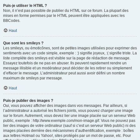
Puis-je utiliser le HTML ?
Non, il n’est pas possible de publier du HTML sur ce forum. La plupart des
mises en forme permises par le HTML peuvent être appliquées avec les
BBCodes.
Haut
Que sont les smileys ?
Les smileys, ou émoticônes, sont de petites images utilisées pour exprimer des
sentiments avec un code simple, exemple : :) signifie joyeux, :( signifie triste. La
liste complète des smileys est visible sur la page de rédaction de message.
Essayez toutefois de ne pas en abuser. Ils peuvent rapidement rendre un
message illisible et un modérateur peut décider de les retirer ou simplement
d’effacer le message. L’administrateur peut aussi avoir défini un nombre
maximum de smileys par message.
Haut
Puis-je publier des images ?
Oui, vous pouvez afficher des images dans vos messages. Par ailleurs, si
l’administrateur a autorisé les fichiers joints, vous pouvez charger une image
sur le forum. Autrement, vous devez lier une image placée sur un serveur Web
public, exemple : http://www.exemple.com/mon-image.gif. Vous ne pouvez pas
lier des images de votre ordinateur (sauf si c’est un serveur Web public) ni des
images placées derrière des mécanismes d’authentification, exemple : boîtes
aux lettres Hotmail ou Yahoo!, sites protégés par un mot de passe, etc. Pour