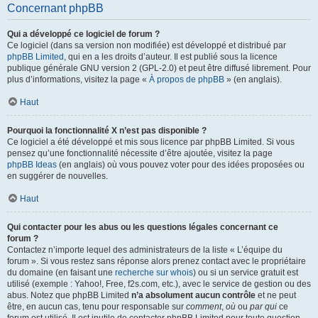
Concernant phpBB
Qui a développé ce logiciel de forum ?
Ce logiciel (dans sa version non modifiée) est développé et distribué par
phpBB Limited
, qui en a les droits d’auteur. Il est publié sous la licence
publique générale GNU version 2 (GPL-2.0) et peut être diffusé librement. Pour
plus d’informations, visitez la page «
À propos de phpBB
» (en anglais).
Haut
Pourquoi la fonctionnalité X n’est pas disponible ?
Ce logiciel a été développé et mis sous licence par phpBB Limited. Si vous
pensez qu’une fonctionnalité nécessite d’être ajoutée, visitez la page
phpBB Ideas
(en anglais) où vous pouvez voter pour des idées proposées ou
en suggérer de nouvelles.
Haut
Qui contacter pour les abus ou les questions légales concernant ce
forum ?
Contactez n’importe lequel des administrateurs de la liste « L’équipe du
forum ». Si vous restez sans réponse alors prenez contact avec le propriétaire
du domaine (en faisant une
recherche sur whois
) ou si un service gratuit est
utilisé (exemple : Yahoo!, Free, f2s.com, etc.), avec le service de gestion ou des
abus. Notez que phpBB Limited
n’a absolument aucun contrôle
et ne peut
être, en aucun cas, tenu pour responsable sur
comment
,
où
ou
par qui
ce