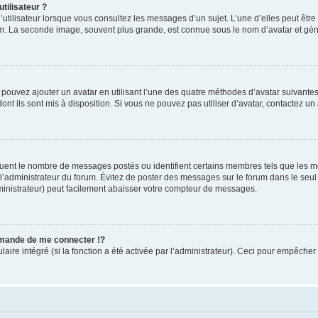
tilisateur ?
utilisateur lorsque vous consultez les messages d’un sujet. L’une d’elles peut êtr
rum. La seconde image, souvent plus grande, est connue sous le nom d’avatar et 
s pouvez ajouter un avatar en utilisant l’une des quatre méthodes d’avatar suivantes 
ont ils sont mis à disposition. Si vous ne pouvez pas utiliser d’avatar, contactez un
iquent le nombre de messages postés ou identifient certains membres tels que les 
ar l’administrateur du forum. Évitez de poster des messages sur le forum dans le seu
ministrateur) peut facilement abaisser votre compteur de messages.
mande de me connecter !?
re intégré (si la fonction a été activée par l’administrateur). Ceci pour empêcher l’u