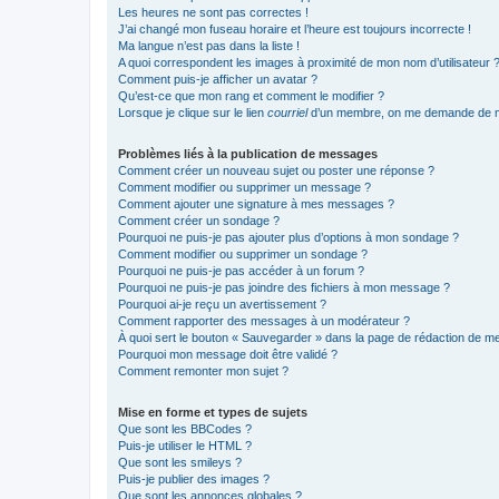
Les heures ne sont pas correctes !
J’ai changé mon fuseau horaire et l’heure est toujours incorrecte !
Ma langue n’est pas dans la liste !
A quoi correspondent les images à proximité de mon nom d’utilisateur 
Comment puis-je afficher un avatar ?
Qu’est-ce que mon rang et comment le modifier ?
Lorsque je clique sur le lien
courriel
d’un membre, on me demande de m
Problèmes liés à la publication de messages
Comment créer un nouveau sujet ou poster une réponse ?
Comment modifier ou supprimer un message ?
Comment ajouter une signature à mes messages ?
Comment créer un sondage ?
Pourquoi ne puis-je pas ajouter plus d’options à mon sondage ?
Comment modifier ou supprimer un sondage ?
Pourquoi ne puis-je pas accéder à un forum ?
Pourquoi ne puis-je pas joindre des fichiers à mon message ?
Pourquoi ai-je reçu un avertissement ?
Comment rapporter des messages à un modérateur ?
À quoi sert le bouton « Sauvegarder » dans la page de rédaction de 
Pourquoi mon message doit être validé ?
Comment remonter mon sujet ?
Mise en forme et types de sujets
Que sont les BBCodes ?
Puis-je utiliser le HTML ?
Que sont les smileys ?
Puis-je publier des images ?
Que sont les annonces globales ?