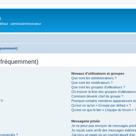
m
éfaut : admin/administrateur
réquemment)
s fréquemment)
Niveaux d’utilisateurs et groupes
Que sont les administrateurs ?
Que sont les modérateurs ?
Que sont les groupes d’utilisateurs ?
Où trouver la liste des groupes d’utilisateur
Comment devenir chef de groupe ?
 ?!
Pourquoi certains membres apparaissent dan
Qu’est-ce qu’un « Groupe par défaut » ?
Qu’est-ce que le lien « L’équipe du forum » 
Messagerie privée
Je ne peux pas envoyer de messages privé
Je reçois sans arrêt des messages indésira
 connectés ?
J’ai reçu un spam ou un courriel abusif d’u