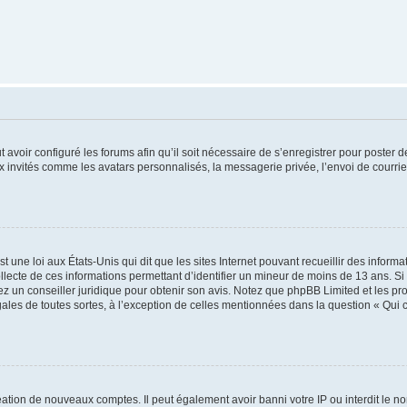
t avoir configuré les forums afin qu’il soit nécessaire de s’enregistrer pour poster
x invités comme les avatars personnalisés, la messagerie privée, l’envoi de courri
t une loi aux États-Unis qui dit que les sites Internet pouvant recueillir des infor
ollecte de ces informations permettant d’identifier un mineur de moins de 13 ans. S
tez un conseiller juridique pour obtenir son avis. Notez que phpBB Limited et les pr
gales de toutes sortes, à l’exception de celles mentionnées dans la question « Qui
réation de nouveaux comptes. Il peut également avoir banni votre IP ou interdit le no