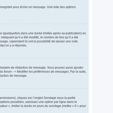
nregistré pour écrire un message. Une liste des options
 (quelquefois dans une durée limitée après sa publication) en
iquant qu’il a été modifié, le nombre de fois qu’il a été
sage, cependant ils ont la possibilité de laisser une note
elqu’un y a répondu.
rmulaire de rédaction de message. Vous pouvez aussi ajouter
du forum --> Modifier les préférences de message
). Par la suite,
daction de message.
ermissions), cliquez sur l’onglet
Sondage
sous la partie
ptions possibles, saisissez une option par ligne dans le
ateur », limiter la durée en jours du sondage (mettre « 0 » pour