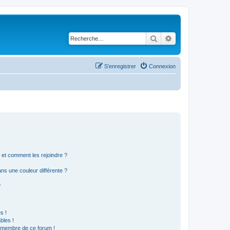
Rechercher
Recherche avancé
S’enregistrer
Connexion
s et comment les rejoindre ?
s une couleur différente ?
?
s !
bles !
n membre de ce forum !