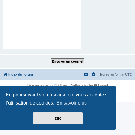
Index du forum
Heures au format
UTC
Développé par
phpBB
® Forum Software © phpBB Limited
Traduit par
CAForum-phpBB
En poursuivant votre navigation, vous acceptez
Confidentialité
|
Conditions
l’utilisation de cookies.
En savoir plus
OK