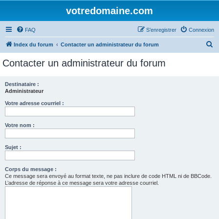
votredomaine.com
FAQ
S’enregistrer
Connexion
R
Index du forum
Contacter un administrateur du forum
e
Contacter un administrateur du forum
c
h
Destinataire :
Administrateur
e
r
Votre adresse courriel :
c
Votre nom :
h
e
Sujet :
r
Corps du message :
Ce message sera envoyé au format texte, ne pas inclure de code HTML ni de BBCode.
L’adresse de réponse à ce message sera votre adresse courriel.