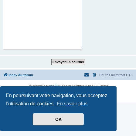
Index du forum
Heures au format
UTC
Développé par
phpBB
® Forum Software © phpBB Limited
Traduit par
CAForum-phpBB
En poursuivant votre navigation, vous acceptez
Confidentialité
|
Conditions
l’utilisation de cookies.
En savoir plus
OK