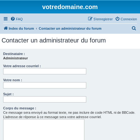
votredomaine.com
FAQ
S’enregistrer
Connexion
R
Index du forum
Contacter un administrateur du forum
e
Contacter un administrateur du forum
c
h
Destinataire :
Administrateur
e
r
Votre adresse courriel :
c
Votre nom :
h
e
Sujet :
r
Corps du message :
Ce message sera envoyé au format texte, ne pas inclure de code HTML ni de BBCode.
L’adresse de réponse à ce message sera votre adresse courriel.