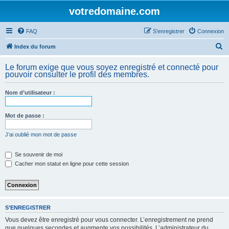
votredomaine.com
FAQ
S’enregistrer
Connexion
R
Index du forum
e
Le forum exige que vous soyez enregistré et connecté pour
c
pouvoir consulter le profil des membres.
h
Nom d’utilisateur :
e
r
Mot de passe :
c
h
J’ai oublié mon mot de passe
e
Se souvenir de moi
r
Cacher mon statut en ligne pour cette session
S’ENREGISTRER
Vous devez être enregistré pour vous connecter. L’enregistrement ne prend
que quelques secondes et augmente vos possibilités. L’administrateur du