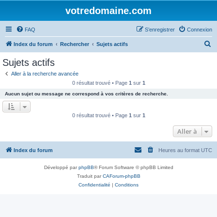
votredomaine.com
FAQ
S’enregistrer
Connexion
R
Index du forum
Rechercher
Sujets actifs
e
Sujets actifs
c
Aller à la recherche avancée
h
0 résultat trouvé • Page
1
sur
1
e
Aucun sujet ou message ne correspond à vos critères de recherche.
r
c
0 résultat trouvé • Page
1
sur
1
h
Aller à
e
r
Index du forum
Heures au format
UTC
Développé par
phpBB
® Forum Software © phpBB Limited
Traduit par
CAForum-phpBB
Confidentialité
|
Conditions