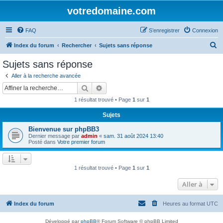
votredomaine.com
FAQ
S’enregistrer
Connexion
R
Index du forum
Rechercher
Sujets sans réponse
e
Sujets sans réponse
c
Aller à la recherche avancée
h
Rechercher
Recherche avancée
e
1 résultat trouvé • Page
1
sur
1
r
Sujets
c
Bienvenue sur phpBB3
h
Dernier message par
admin
«
sam. 31 août 2024 13:40
e
Posté dans
Votre premier forum
r
1 résultat trouvé • Page
1
sur
1
Aller à
Index du forum
Heures au format
UTC
Développé par
phpBB
® Forum Software © phpBB Limited