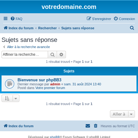
votredomaine.com
FAQ
S’enregistrer
Connexion
R
Index du forum
Rechercher
Sujets sans réponse
e
Sujets sans réponse
c
Aller à la recherche avancée
h
Rechercher
Recherche avancée
e
1 résultat trouvé • Page
1
sur
1
r
Sujets
c
Bienvenue sur phpBB3
h
Dernier message par
admin
«
sam. 31 août 2024 13:40
e
Posté dans
Votre premier forum
r
1 résultat trouvé • Page
1
sur
1
Aller à
Index du forum
Heures au format
UTC
Développé par
phpBB
® Forum Software © phpBB Limited