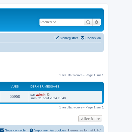
Rechercher
Recherche avancé
S’enregistrer
Connexion
1 résultat trouvé • Page
1
sur
1
VUES
DERNIER MESSAGE
D
par
admin
V
55958
e
sam. 31 août 2024 13:40
r
u
n
1 résultat trouvé • Page
1
sur
1
i
e
e
r
Aller à
s
m
e
s
s
Nous contacter
Supprimer les cookies
Heures au format
UTC