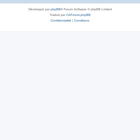
s
Développé par
phpBB
® Forum Software © phpBB Limited
e
Traduit par
CAForum-phpBB
s
Confidentialité
|
Conditions