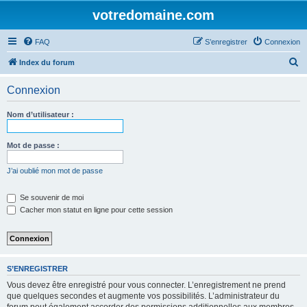
votredomaine.com
FAQ
S’enregistrer
Connexion
R
Index du forum
e
Connexion
c
h
Nom d’utilisateur :
e
r
Mot de passe :
c
J’ai oublié mon mot de passe
h
e
Se souvenir de moi
Cacher mon statut en ligne pour cette session
r
S’ENREGISTRER
Vous devez être enregistré pour vous connecter. L’enregistrement ne prend
que quelques secondes et augmente vos possibilités. L’administrateur du
forum peut également accorder des permissions additionnelles aux membres