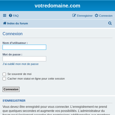
votredomaine.com
FAQ
S’enregistrer
Connexion
R
Index du forum
e
Connexion
c
h
Nom d’utilisateur :
e
r
Mot de passe :
c
J’ai oublié mon mot de passe
h
e
Se souvenir de moi
Cacher mon statut en ligne pour cette session
r
S’ENREGISTRER
Vous devez être enregistré pour vous connecter. L’enregistrement ne prend
que quelques secondes et augmente vos possibilités. L’administrateur du
forum peut également accorder des permissions additionnelles aux membres