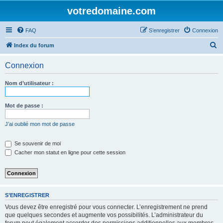
votredomaine.com
FAQ
S’enregistrer
Connexion
R
Index du forum
e
Connexion
c
h
Nom d’utilisateur :
e
r
Mot de passe :
c
J’ai oublié mon mot de passe
h
e
Se souvenir de moi
Cacher mon statut en ligne pour cette session
r
S’ENREGISTRER
Vous devez être enregistré pour vous connecter. L’enregistrement ne prend
que quelques secondes et augmente vos possibilités. L’administrateur du
forum peut également accorder des permissions additionnelles aux membres