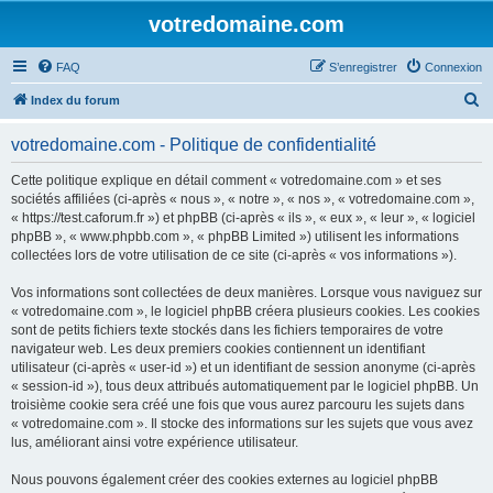
votredomaine.com
FAQ
S’enregistrer
Connexion
R
Index du forum
e
votredomaine.com - Politique de confidentialité
c
h
Cette politique explique en détail comment « votredomaine.com » et ses
sociétés affiliées (ci-après « nous », « notre », « nos », « votredomaine.com »,
e
« https://test.caforum.fr ») et phpBB (ci-après « ils », « eux », « leur », « logiciel
r
phpBB », « www.phpbb.com », « phpBB Limited ») utilisent les informations
collectées lors de votre utilisation de ce site (ci-après « vos informations »).
c
h
Vos informations sont collectées de deux manières. Lorsque vous naviguez sur
« votredomaine.com », le logiciel phpBB créera plusieurs cookies. Les cookies
e
sont de petits fichiers texte stockés dans les fichiers temporaires de votre
r
navigateur web. Les deux premiers cookies contiennent un identifiant
utilisateur (ci-après « user-id ») et un identifiant de session anonyme (ci-après
« session-id »), tous deux attribués automatiquement par le logiciel phpBB. Un
troisième cookie sera créé une fois que vous aurez parcouru les sujets dans
« votredomaine.com ». Il stocke des informations sur les sujets que vous avez
lus, améliorant ainsi votre expérience utilisateur.
Nous pouvons également créer des cookies externes au logiciel phpBB