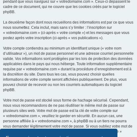
pendant que vous naviguez sur « votredomaine.com ». Ceux-ci dépassent le
cadre de ce document, qui ne couvre que les cookies créés par le logiciel
phpBB.
La deuxième façon dont nous recueillons des informations est par ce que vous
nous soumettez. Cela inclut, mais sans s’y limiter : l’inscription sur
« votredomaine.com » (ci-après « votre compte ») et les messages que vous
postez après votre inscription (ci-après « vos publications »).
Votre compte contiendra au minimum un identifiant unique (« votre nom
d’utilisateur »), un mot de passe personnel et une adresse courriel personnelle
valide. Vos informations sont protégées par les lois de protection des données
applicables dans le pays qui nous héberge. Toute information supplémentaire
requise par « votredomaine.com » durant la procédure d’enregistrement est à
la discrétion du site. Dans tous les cas, vous pouvez choisir quelles
informations de votre compte seront affichées publiquement. De plus, vous
pouvez choisir de recevoir ou non les courriels automatiques du logiciel
phpBB.
Votre mot de passe est stocké sous forme de hachage sécurisé. Cependant,
nous vous recommandons de ne pas réutiliser le même mot de passe sur
plusieurs sites web. Votre mot de passe est la clé de votre compte sur
« votredomaine.com », veuillez le garder en sécurité. En aucun cas, une
personne affiliée à « votredomaine.com », à phpBB ou à un tiers ne pourra
vous demander légitimement votre mot de passe. Si vous oubliez votre mot de
passe, vous pouvez utiliser la fonction « J’ai oublié mon mot de passe »
fournie par le logiciel phpBB.