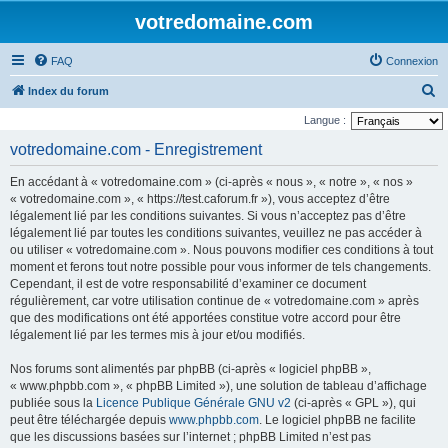
votredomaine.com
FAQ
Connexion
R
Index du forum
e
Langue :
c
votredomaine.com - Enregistrement
h
En accédant à « votredomaine.com » (ci-après « nous », « notre », « nos »
e
« votredomaine.com », « https://test.caforum.fr »), vous acceptez d’être
r
légalement lié par les conditions suivantes. Si vous n’acceptez pas d’être
légalement lié par toutes les conditions suivantes, veuillez ne pas accéder à
c
ou utiliser « votredomaine.com ». Nous pouvons modifier ces conditions à tout
h
moment et ferons tout notre possible pour vous informer de tels changements.
e
Cependant, il est de votre responsabilité d’examiner ce document
régulièrement, car votre utilisation continue de « votredomaine.com » après
r
que des modifications ont été apportées constitue votre accord pour être
légalement lié par les termes mis à jour et/ou modifiés.
Nos forums sont alimentés par phpBB (ci-après « logiciel phpBB »,
« www.phpbb.com », « phpBB Limited »), une solution de tableau d’affichage
publiée sous la
Licence Publique Générale GNU v2
(ci-après « GPL »), qui
peut être téléchargée depuis
www.phpbb.com
. Le logiciel phpBB ne facilite
que les discussions basées sur l’internet ; phpBB Limited n’est pas