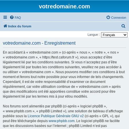
votredomaine.com
FAQ
Connexion
R
Index du forum
e
Langue :
c
votredomaine.com - Enregistrement
h
En accédant à « votredomaine.com » (ci-après « nous », « notre », « nos »
e
« votredomaine.com », « https://test.caforum.fr »), vous acceptez d’être
r
légalement lié par les conditions suivantes. Si vous n’acceptez pas d’être
légalement lié par toutes les conditions suivantes, veuillez ne pas accéder à
c
ou utiliser « votredomaine.com ». Nous pouvons modifier ces conditions à tout
h
moment et ferons tout notre possible pour vous informer de tels changements.
e
Cependant, il est de votre responsabilité d’examiner ce document
régulièrement, car votre utilisation continue de « votredomaine.com » après
r
que des modifications ont été apportées constitue votre accord pour être
légalement lié par les termes mis à jour et/ou modifiés.
Nos forums sont alimentés par phpBB (ci-après « logiciel phpBB »,
« www.phpbb.com », « phpBB Limited »), une solution de tableau d’affichage
publiée sous la
Licence Publique Générale GNU v2
(ci-après « GPL »), qui
peut être téléchargée depuis
www.phpbb.com
. Le logiciel phpBB ne facilite
que les discussions basées sur l’internet ; phpBB Limited n’est pas