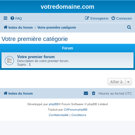
votredomaine.com
FAQ
S’enregistrer
Connexion
R
Index du forum
Votre première catégorie
e
Votre première catégorie
c
Forum
h
e
Votre premier forum
Description de votre premier forum.
r
Sujets :
1
c
h
Aller à
e
r
Index du forum
Heures au format
UTC
Développé par
phpBB
® Forum Software © phpBB Limited
Traduit par
CAForum-phpBB
Confidentialité
|
Conditions