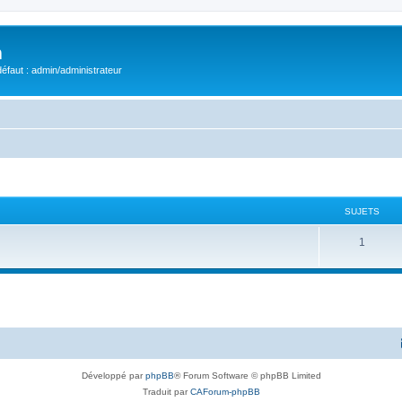
m
éfaut : admin/administrateur
SUJETS
S
1
u
j
e
t
s
Développé par
phpBB
® Forum Software © phpBB Limited
Traduit par
CAForum-phpBB