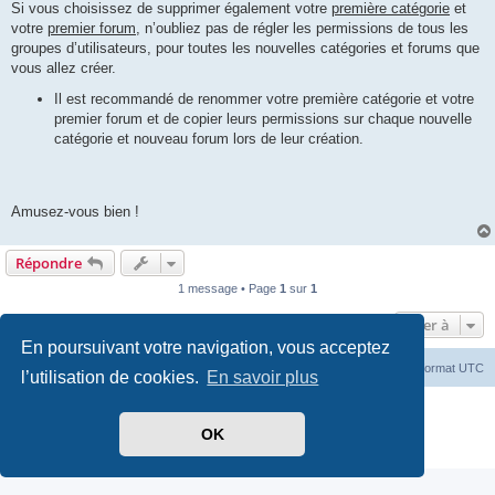
Si vous choisissez de supprimer également votre
première catégorie
et
votre
premier forum
, n’oubliez pas de régler les permissions de tous les
groupes d’utilisateurs, pour toutes les nouvelles catégories et forums que
vous allez créer.
Il est recommandé de renommer votre première catégorie et votre
premier forum et de copier leurs permissions sur chaque nouvelle
catégorie et nouveau forum lors de leur création.
Amusez-vous bien !
Répondre
1 message • Page
1
sur
1
Aller à
En poursuivant votre navigation, vous acceptez
Index du forum
Heures au format
UTC
l’utilisation de cookies.
En savoir plus
Développé par
phpBB
® Forum Software © phpBB Limited
Traduit par
CAForum-phpBB
OK
Confidentialité
|
Conditions