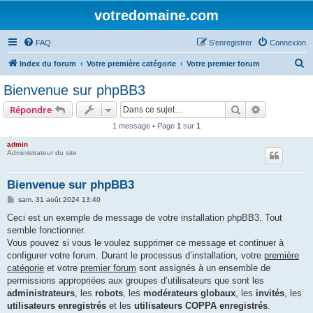
votredomaine.com
FAQ
S’enregistrer
Connexion
R
Index du forum
Votre première catégorie
Votre premier forum
e
Bienvenue sur phpBB3
c
Rechercher
Recherche 
Répondre
h
1 message • Page
1
sur
1
e
admin
r
Administrateur du site
c
h
Bienvenue sur phpBB3
e
M
sam. 31 août 2024 13:40
e
r
s
Ceci est un exemple de message de votre installation phpBB3. Tout
s
semble fonctionner.
a
g
Vous pouvez si vous le voulez supprimer ce message et continuer à
e
configurer votre forum. Durant le processus d’installation, votre
première
catégorie
et votre
premier forum
sont assignés à un ensemble de
permissions appropriées aux groupes d’utilisateurs que sont les
administrateurs
, les
robots
, les
modérateurs globaux
, les
invités
, les
utilisateurs enregistrés
et les
utilisateurs COPPA enregistrés
.